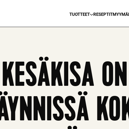
TUOTTEET
RESEPTIT
MYYMÄ
KESÄKISA ON
ÄYNNISSÄ KO