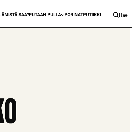
Hae
LÄ
MISTÄ SAA?
PUTAAN PULLA
PORINAT
PUTIIKKI
KO