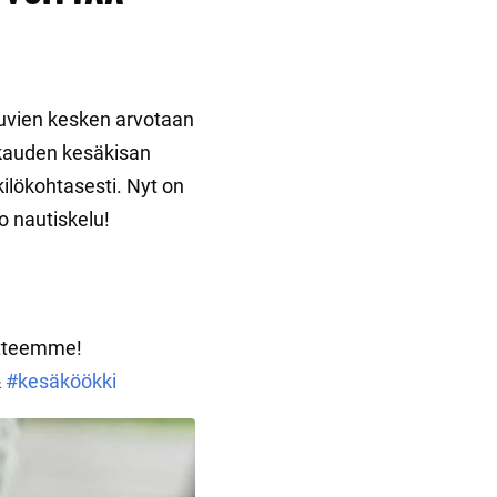
stuvien kesken arvotaan
ukauden kesäkisan
kilökohtasesti. Nyt on
o nautiskelu!
otteemme!
&
#kesäköökki