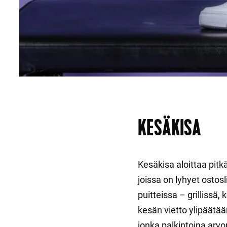
KESÄKISA
Kesäkisa aloittaa pitkä
joissa on lyhyet ostos
puitteissa – grillissä
kesän vietto ylipäätä
jonka palkintoina arv