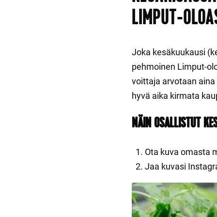
LIMPUT-OLOA
Joka kesäkuukausi (kes
pehmoinen Limput-oloa
voittaja arvotaan aina
hyvä aika kirmata kau
NÄIN OSALLISTUT KE
Ota kuva omasta m
Jaa kuvasi Instagr