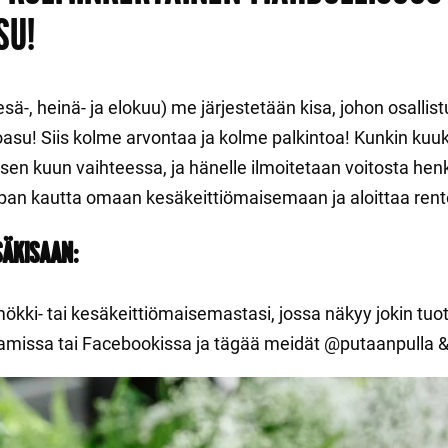
SU!
ä-, heinä- ja elokuu) me järjestetään kisa, johon osalli
su! Siis kolme arvontaa ja kolme palkintoa! Kunkin ku
 sen kuun vaihteessa, ja hänelle ilmoitetaan voitosta hen
pan kautta omaan kesäkeittiömaisemaan ja aloittaa rent
SÄKISAAN:
ökki- tai kesäkeittiömaisemastasi, jossa näkyy jokin tu
amissa tai Facebookissa ja tägää meidät @‌putaanpulla 