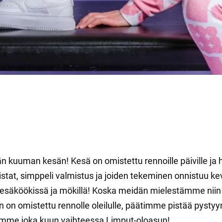
n kuuman kesän! Kesä on omistettu rennoille päiville ja her
listat, simppeli valmistus ja joiden tekeminen onnistuu 
, kesäköökissä ja mökillä! Koska meidän mielestämme niin
än on omistettu rennolle oleilulle, päätimme pistää pyst
omme joka kuun vaihteessa Limput-oloasun!