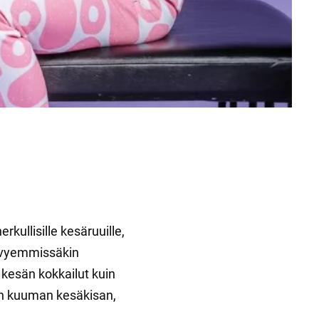
kullisille kesäruuille,
kevyemmissäkin
 kesän kokkailut kuin
yyn kuuman kesäkisan,