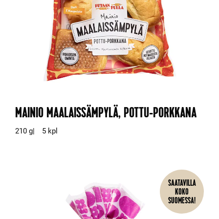
MAINIO MAALAISSÄMPYLÄ, POTTU-PORKKANA
210 g
5 kpl
SAATAVILLA
KOKO
SUOMESSA!