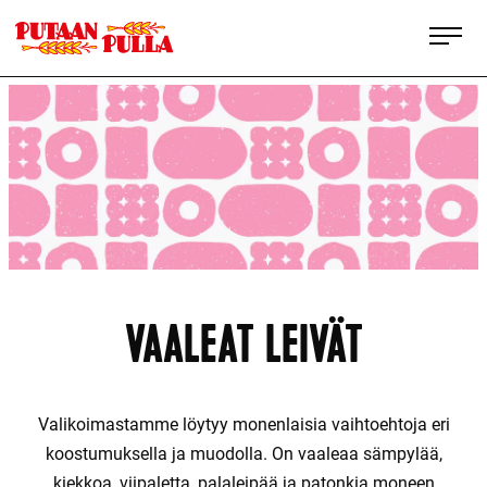
Siirry
Putaan Pulla
suoraan
sisältöön
Pohjoisen
ominta
VAALEAT LEIVÄT
Valikoimastamme löytyy monenlaisia vaihtoehtoja eri
koostumuksella ja muodolla. On vaaleaa sämpylää,
kiekkoa, viipaletta, palaleipää ja patonkia moneen