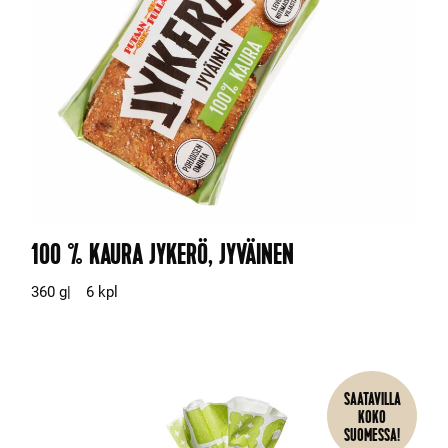
100 % KAURA JYKERÖ, JYVÄINEN
360 g
6 kpl
SAATAVILLA
KOKO
SUOMESSA!