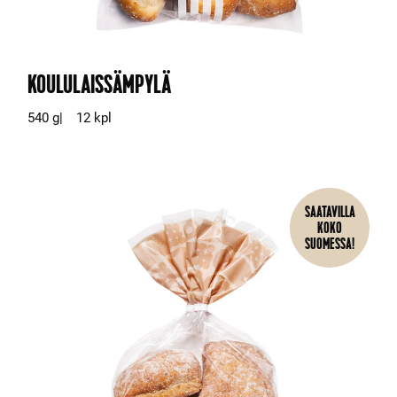
KOULULAISSÄMPYLÄ
540 g
12 kpl
SAATAVILLA
KOKO
SUOMESSA!