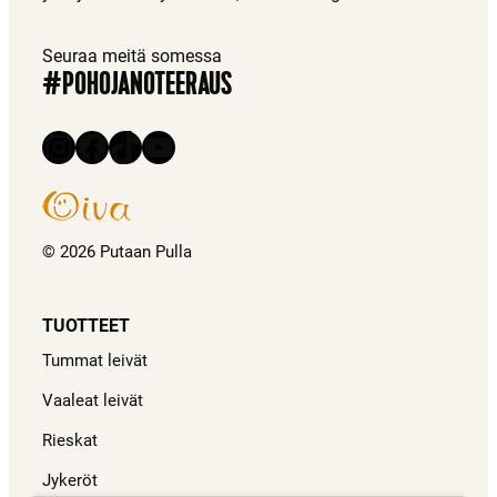
Seuraa meitä somessa
#POHOJANOTEERAUS
Instagram
Facebook
TikTok
YouTube
© 2026 Putaan Pulla
TUOTTEET
Tummat leivät
Vaaleat leivät
Rieskat
Jykeröt