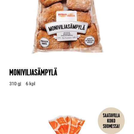
MONIVILJASÄMPYLÄ
310 g
6 kpl
SAATAVILLA
KOKO
SUOMESSA!