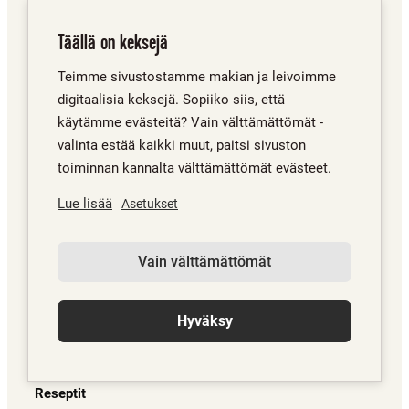
Makiat
Täällä on keksejä
Uutuustuotteet
Teimme sivustostamme makian ja leivoimme
Kausituotteet
digitaalisia keksejä. Sopiiko siis, että
käytämme evästeitä? Vain välttämättömät -
Putaan Pulla Oy
valinta estää kaikki muut, paitsi sivuston
Leipomo ja leipomomyymälä
toiminnan kannalta välttämättömät evästeet.
Sepäntie 2, 90850 Martinniemi
Lue lisää
Asetukset
Puh. 08 563 8700
putaanpulla@putaanpulla.fi
Vain välttämättömät
Evästeet
Hyväksy
#Pohojanoteeraus
Reseptit