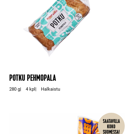
POTKU PEHMOPALA
280 g
4 kpl
Halkaistu
SAATAVILLA
KOKO
SUOMESSA!