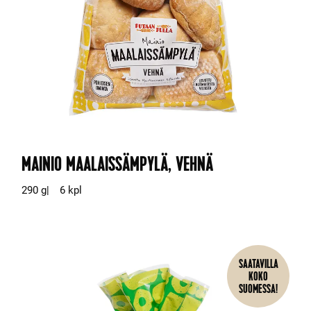
MAINIO MAALAISSÄMPYLÄ, VEHNÄ
290 g
6 kpl
SAATAVILLA
KOKO
SUOMESSA!