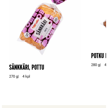
POTKU 
280 g
4 
SÄNKKÄRI, POTTU
270 g
4 kpl