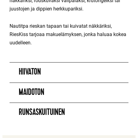
näkkäriksi, rouskuvaksi välipalaksi, krutongeiksi tai
juustojen ja dippien herkkupariksi.
Nautitpa rieskan tapaan tai kuivatat näkkäriksi,
RiesKiss tarjoaa makuelämyksen, jonka haluaa kokea
uudelleen.
HIIVATON
MAIDOTON
RUNSASKUITUINEN