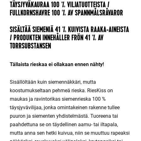
TÄYSJYVÄKAURAA 100 % VILJATUOTTEISTA /
FULLKORNSHAVRE 100 % AV SPANNMÅLSRÅVAROR
SISÄLTÄÄ SIEMENIÄ 41 % KUIVISTA RAAKA-AINEISTA
/ PRODUKTEN INNEHÅLLER FRÖN 41 % AV
TORRSUBSTANSEN
Tällaista rieskaa ei ollakaan ennen nähty!
Sisällöltään kuin siemennäkkäri, mutta
koostumukseltaan pehmeä rieska. RiesKiss on
maukas ja ravintorikas siemenrieska 100 %
täysjyvävilijaa, jonka omintakeinen rakenne tullee
puuron ja siementen yhdistelmästä. Tuoreena tai
paahdettuna se on täydellinen aamu- tai iltapala,
mutta anna sen hetki kuivua, niin se muuttuu rapeaksi