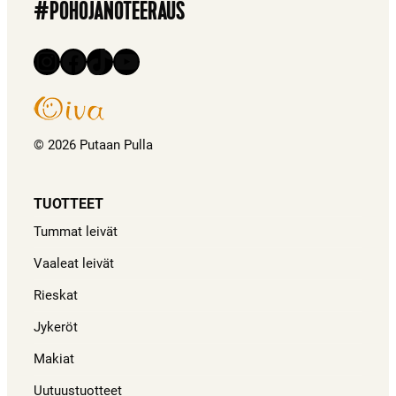
#POHOJANOTEERAUS
Instagram
Facebook
TikTok
YouTube
© 2026 Putaan Pulla
TUOTTEET
Tummat leivät
Vaaleat leivät
Rieskat
Jykeröt
Makiat
Uutuustuotteet