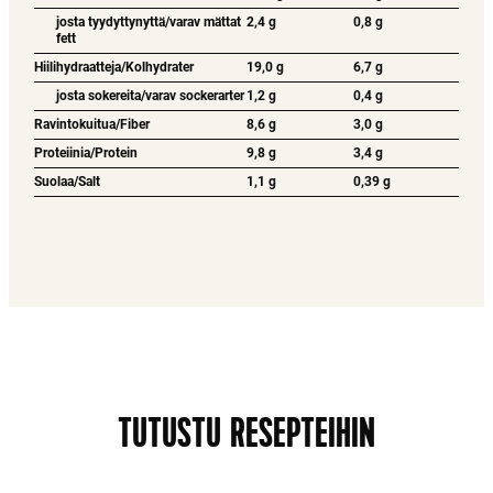
josta tyydyttynyttä/varav mättat
2,4 g
0,8 g
fett
Hiilihydraatteja/Kolhydrater
19,0 g
6,7 g
josta sokereita/varav sockerarter
1,2 g
0,4 g
Ravintokuitua/Fiber
8,6 g
3,0 g
Proteiinia/Protein
9,8 g
3,4 g
Suolaa/Salt
1,1 g
0,39 g
TUTUSTU RESEPTEIHIN