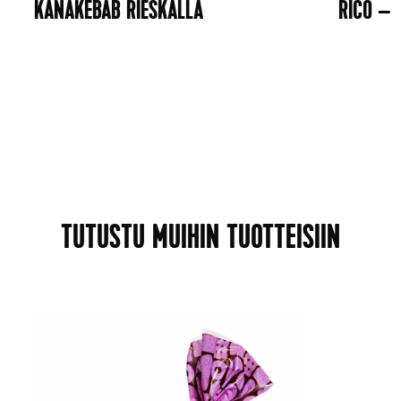
KANAKEBAB RIESKALLA
RICO – 
TUTUSTU MUIHIN TUOTTEISIIN