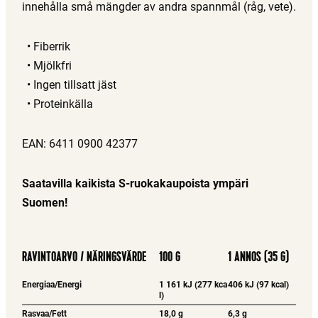
innehålla små mängder av andra spannmål (råg, vete).
Fiberrik
Mjölkfri
Ingen tillsatt jäst
Proteinkälla
EAN: 6411 0900 42377
Saatavilla kaikista S-ruokakaupoista ympäri
Suomen!
RAVINTOARVO / NÄRINGSVÄRDE
100 G
1 ANNOS (35 G)
Energiaa/Energi
1 161 kJ (277 kca
406 kJ (97 kcal)
l)
Rasvaa/Fett
18,0 g
6,3 g