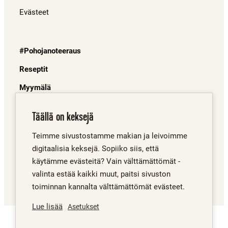
Evästeet
#Pohojanoteeraus
Reseptit
Myymälä
Juuret
Täällä on keksejä
Mistä saa?
Teimme sivustostamme makian ja leivoimme
Porinat
digitaalisia keksejä. Sopiiko siis, että
Yhteystiedot
käytämme evästeitä? Vain välttämättömät -
valinta estää kaikki muut, paitsi sivuston
toiminnan kannalta välttämättömät evästeet.
Lue lisää
Asetukset
OLET SAAVUTTANUT POHJAN. AINOA SUUNTA ON