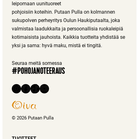
k
leipomaan uunituoreet
o
pohjoisiin koteihin. Putaan Pulla on kolmannen
l
sukupolven perheyritys Oulun Haukiputaalta, joka
l
valmistaa laadukkaita ja persoonallisia ruokaleipiä
i
kotimaisista jauhoista. Kaikkia tuotteita yhdistää se
s
yksi ja sama: hyvä maku, mistä ei tingitä.
e
t
Seuraa meitä somessa
k
#POHOJANOTEERAUS
e
n
Instagram
Facebook
TikTok
YouTube
t
ä
t
© 2026 Putaan Pulla
TUOTTEET