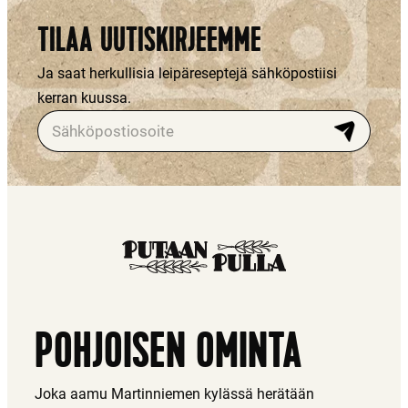
TILAA UUTISKIRJEEMME
Ja saat herkullisia leipäreseptejä sähköpostiisi
kerran kuussa.
"
*
"
n
ä
y
t
t
ä
POHJOISEN OMINTA
ä
p
a
Joka aamu Martinniemen kylässä herätään