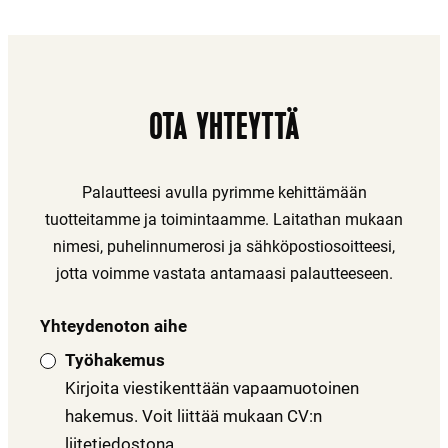
OTA YHTEYTTÄ
Palautteesi avulla pyrimme kehittämään
tuotteitamme ja toimintaamme. Laitathan mukaan
nimesi, puhelinnumerosi ja sähköpostiosoitteesi,
jotta voimme vastata antamaasi palautteeseen.
Yhteydenoton aihe
"
*
"
näyttää
Työhakemus
pakolliset
Kirjoita viestikenttään vapaamuotoinen
kentät
hakemus. Voit liittää mukaan CV:n
liitetiedostona.