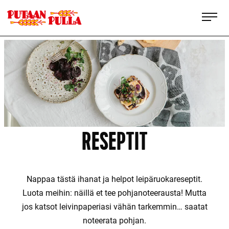
Siirry
Putaan Pulla
suoraan
sisältöön
Pohjoisen
ominta
RESEPTIT
Nappaa tästä ihanat ja helpot leipäruokareseptit.
Luota meihin: näillä et tee pohjanoteerausta! Mutta
jos katsot leivinpaperiasi vähän tarkemmin… saatat
noteerata pohjan.