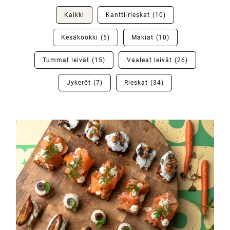
Kaikki
Kantti-rieskat
(10)
Kesäköökki
(5)
Makiat
(10)
Tummat leivät
(15)
Vaaleat leivät
(26)
Jykeröt
(7)
Rieskat
(34)