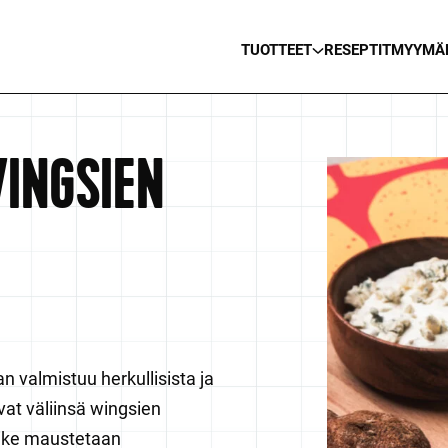
TUOTTEET
RESEPTIT
MYYMÄ
INGSIEN
 valmistuu herkullisista ja
at väliinsä wingsien
stike maustetaan