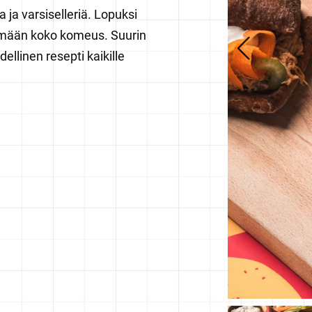
 ja varsiselleriä. Lopuksi
emään koko ko
m
eus. Suurin
llinen resepti kaikille