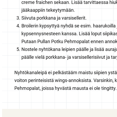
creme fraichen sekaan. Lisää tarvittaessa hiu
jääkaappiin tekeytymään.
Siivuta porkkana ja varsisellerit.
Broilerin kypsyttyä nyhdä se esim. haarukoilla 
kypsennysnesteen kanssa. Lisää loput siipikas
Putaan Pullan Potku Pehmopalat ennen anno
Nostele nyhtökana leipien päälle ja lisää auraj
päälle vielä porkkana- ja varsisellerisiivut ja tar
Nyhtökanaleipä ei pelkästääm maistu siipien ystäv
voiton perinteisistä wings-annoksista. Varsinkin,
Pehmopalat, joissa hyvästä mausta ei ole tingitty. 