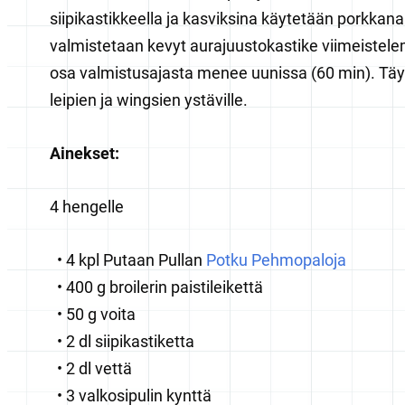
siipikastikkeella ja kasviksina käytetään porkkanaa
valmistetaan kevyt aurajuustokastike viimeistel
osa valmistusajasta menee uunissa (60 min). Täyde
leipien ja wingsien ystäville.
Ainekset:
4 hengelle
4 kpl Putaan Pullan
Potku Pehmopaloja
400 g broilerin paistileikettä
50 g voita
2 dl siipikastiketta
2 dl vettä
3 valkosipulin kynttä