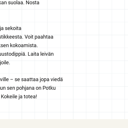
kan suolaa. Nosta
ja sekoita
tikkeesta. Voit paahtaa
ksen kokoamista.
uustodippiä. Laita leivän
joile.
ille – se saattaa jopa viedä
 kun sen pohjana on Potku
Kokeile ja totea!