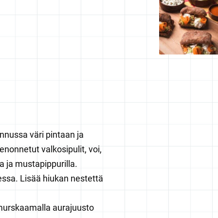
annussa väri pintaan ja
nonnetut valkosipulit, voi,
a ja mustapippurilla.
ssa. Lisää hiukan nestettä
 murskaamalla aurajuusto