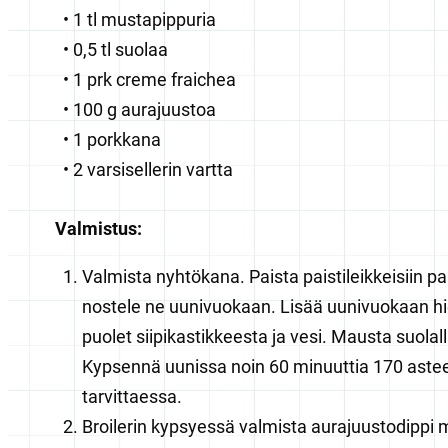
1 tl mustapippuria
0,5 tl suolaa
1 prk creme fraichea
100 g aurajuustoa
1 porkkana
2 varsisellerin vartta
Valmistus:
Valmista nyhtökana. Paista paistileikkeisiin p
nostele ne uunivuokaan. Lisää uunivuokaan hie
puolet siipikastikkeesta ja vesi. Mausta suolall
Kypsennä uunissa noin 60 minuuttia 170 astee
tarvittaessa.
Broilerin kypsyessä valmista aurajuustodippi