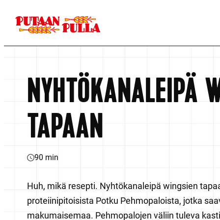
Siirry
suoraan
Putaan Pulla
sisältöön
Pohjoisen
ominta
NYHTÖKANALEIPÄ W
TAPAAN
90 min
Huh, mikä resepti. Nyhtökanaleipä wingsien tapaan
proteiinipitoisista
Potku Pehmopaloista, jotka saav
makumaisemaa. Pehmopalojen vä
l
iin tuleva ka