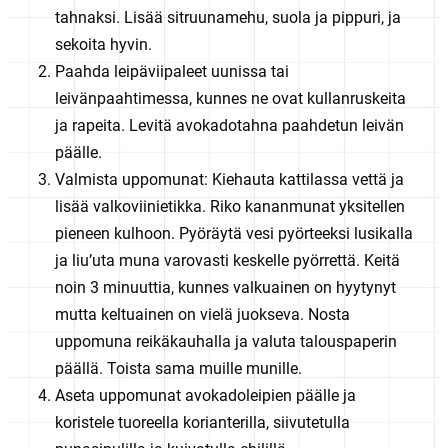
tahnaksi. Lisää sitruunamehu, suola ja pippuri, ja
sekoita hyvin.
Paahda leipäviipaleet uunissa tai
leivänpaahtimessa, kunnes ne ovat kullanruskeita
ja rapeita. Levitä avokadotahna paahdetun leivän
päälle.
Valmista uppomunat: Kiehauta kattilassa vettä ja
lisää valkoviinietikka. Riko kananmunat yksitellen
pieneen kulhoon. Pyöräytä vesi pyörteeksi lusikalla
ja liu’uta muna varovasti keskelle pyörrettä. Keitä
noin 3 minuuttia, kunnes valkuainen on hyytynyt
mutta keltuainen on vielä juokseva. Nosta
uppomuna reikäkauhalla ja valuta talouspaperin
päällä. Toista sama muille munille.
Aseta uppomunat avokadoleipien päälle ja
koristele tuoreella korianterilla, siivutetulla