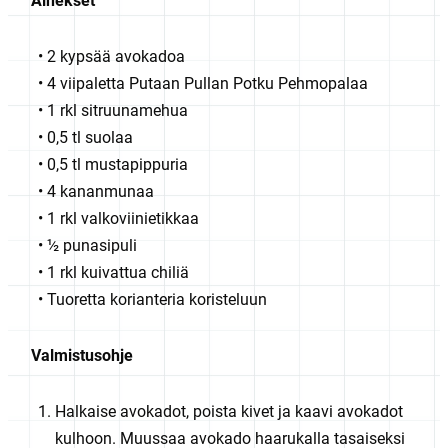
Ainekset
2 kypsää avokadoa
4 viipaletta Putaan Pullan Potku Pehmopalaa
1 rkl sitruunamehua
0,5 tl suolaa
0,5 tl mustapippuria
4 kananmunaa
1 rkl valkoviinietikkaa
½ punasipuli
1 rkl kuivattua chiliä
Tuoretta korianteria koristeluun
Valmistusohje
Halkaise avokadot, poista kivet ja kaavi avokadot
kulhoon. Muussaa avokado haarukalla tasaiseksi