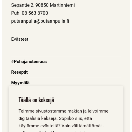
Sepäntie 2, 90850 Martinniemi
Puh. 08 563 8700
putaanpulla@putaanpulla.fi
Evästeet
#Pohojanoteeraus
Reseptit
Myymälä
Juuret
Täällä on keksejä
Mistä saa?
Teimme sivustostamme makian ja leivoimme
Porinat
digitaalisia keksejä. Sopiiko siis, että
Yhteystiedot
käytämme evästeitä? Vain välttämättömät -