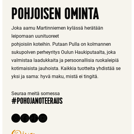
POHJOISEN OMINTA
Joka aamu Martinniemen kylässä herätään
leipomaan uunituoreet
pohjoisiin koteihin. Putaan Pulla on kolmannen
sukupolven perheyritys Oulun Haukiputaalta, joka
valmistaa laadukkaita ja persoonallisia ruokaleipiä
kotimaisista jauhoista. Kaikkia tuotteita yhdistää se
yksi ja sama: hyvä maku, mistä ei tingitä.
Seuraa meitä somessa
#POHOJANOTEERAUS
Instagram
Facebook
TikTok
YouTube