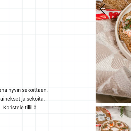
na hyvin sekoittaen.
inekset ja sekoita.
oristele tillillä.