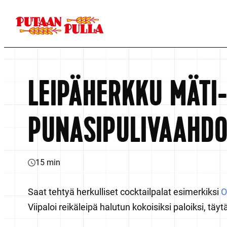
Siirry
suoraan
Putaan Pulla
sisältöön
Pohjoisen
ominta
LEIPÄHERKKU MÄTI
PUNASIPULIVAAHDO
15 min
Saat tehtyä herkulliset cocktailpalat esimerkiksi
O
Viipaloi reikäleipä halutun kokoisiksi paloiksi, täytä