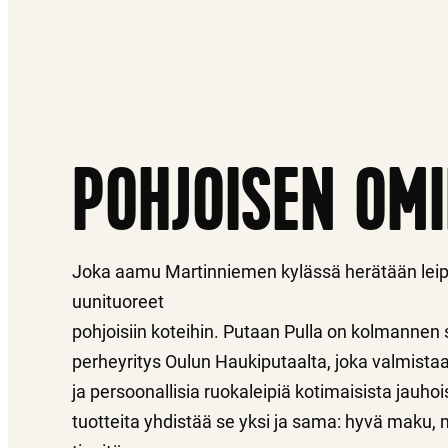
POHJOISEN OM
Joka aamu Martinniemen kylässä herätään le
uunituoreet
pohjoisiin koteihin. Putaan Pulla on kolmannen
perheyritys Oulun Haukiputaalta, joka valmista
ja persoonallisia ruokaleipiä kotimaisista jauhoi
tuotteita yhdistää se yksi ja sama: hyvä maku, 