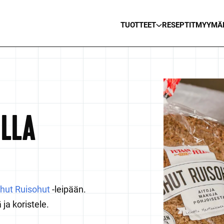
TUOTTEET
RESEPTIT
MYYMÄ
-
LLA
hut Ruisohut
-leipään.
 ja koristele.