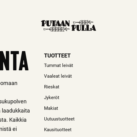
INTA
TUOTTEET
Tummat leivät
Vaaleat leivät
ipomaan
Rieskat
Jykeröt
 sukupolven
Makiat
a laadukkaita
Uutuustuotteet
sta. Kaikkia
mistä ei
Kausituotteet