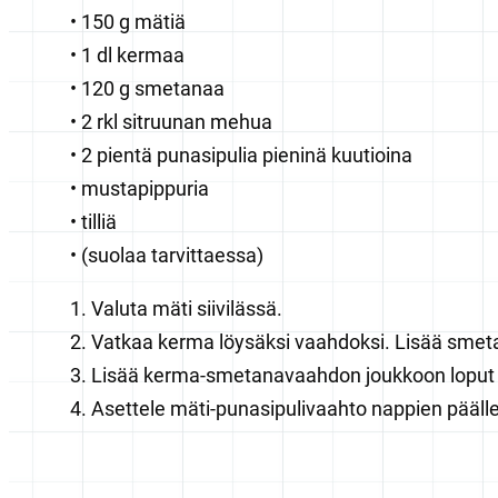
150 g mätiä
1 dl kermaa
120 g smetanaa
2 rkl sitruunan mehua
2 pientä punasipulia pieninä kuutioina
mustapippuria
tilliä
(suolaa tarvittaessa)
Valuta mäti siivilässä.
Vatkaa kerma löysäksi vaahdoksi. Lisää smeta
Lisää kerma-smetanavaahdon joukkoon loput a
Asettele mäti-punasipulivaahto nappien päälle. K