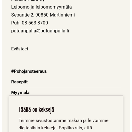
Leipomo ja leipomomyymälä
Sepäntie 2, 90850 Martinniemi
Puh. 08 563 8700
putaanpulla@putaanpulla.fi
Evästeet
#Pohojanoteeraus
Reseptit
Myymälä
Juuret
Täällä on keksejä
Mistä saa?
Teimme sivustostamme makian ja leivoimme
Porinat
digitaalisia keksejä. Sopiiko siis, että