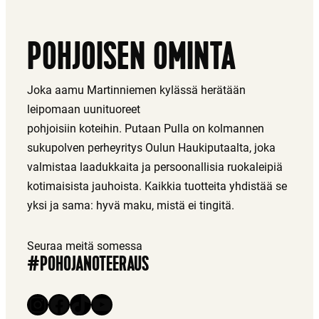
POHJOISEN OMINTA
Joka aamu Martinniemen kylässä herätään
leipomaan uunituoreet
pohjoisiin koteihin. Putaan Pulla on kolmannen
sukupolven perheyritys Oulun Haukiputaalta, joka
valmistaa laadukkaita ja persoonallisia ruokaleipiä
kotimaisista jauhoista. Kaikkia tuotteita yhdistää se
yksi ja sama: hyvä maku, mistä ei tingitä.
Seuraa meitä somessa
#POHOJANOTEERAUS
Instagram
Facebook
TikTok
YouTube