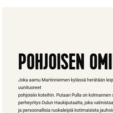
POHJOISEN OM
Joka aamu Martinniemen kylässä herätään le
uunituoreet
pohjoisiin koteihin. Putaan Pulla on kolmannen
perheyritys Oulun Haukiputaalta, joka valmista
ja persoonallisia ruokaleipiä kotimaisista jauhoi