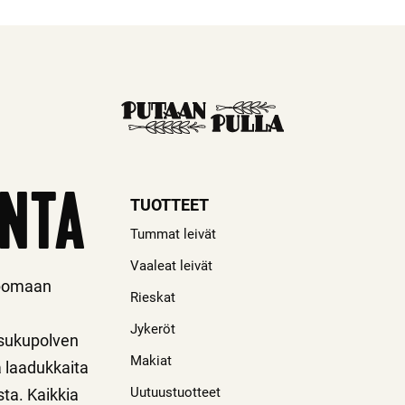
INTA
TUOTTEET
Tummat leivät
Vaaleat leivät
ipomaan
Rieskat
Jykeröt
 sukupolven
Makiat
a laadukkaita
Uutuustuotteet
sta. Kaikkia