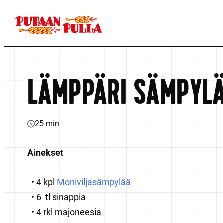
Siirry
suoraan
Putaan Pulla
sisältöön
Pohjoisen
ominta
LÄMPPÄRI SÄMPYL
25 min
Ainekset
4 kpl
Moniviljasämpylää
6 tl sinappia
4 rkl majoneesia