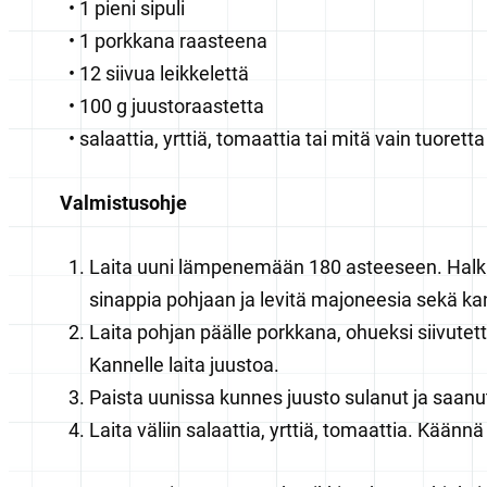
1 pieni sipuli
1 porkkana raasteena
12 siivua leikkelettä
100 g juustoraastetta
salaattia, yrttiä, tomaattia tai mitä vain tuorett
Valmistusohje
Laita uuni lämpenemään 180 asteeseen. Halka
sinappia pohjaan ja levitä majoneesia sekä ka
Laita pohjan päälle porkkana, ohueksi siivutettu
Kannelle laita juustoa.
Paista uunissa kunnes juusto sulanut ja saanut
Laita väliin salaattia, yrttiä, tomaattia. Käännä