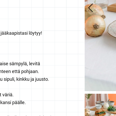
a jääkaapistasi löytyy!
ise sämpylä, levitä
nteen että pohjaan.
 sipuli, kinkku ja juusto.
 väriä.
 kansi päälle.