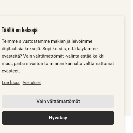
Täällä on keksejä
Teimme sivustostamme makian ja leivoimme
digitaalisia keksejä. Sopiiko siis, että käytämme
evästeitä? Vain välttämättömät -valinta estää kaikki
muut, paitsi sivuston toiminnan kannalta välttämättömät
evästeet.
Lue lisää
Asetukset
Vain välttämättömät
Hyväksy
OLET SAAVUTTANUT POHJAN. AINOA SUUNTA ON YLÖSPÄIN