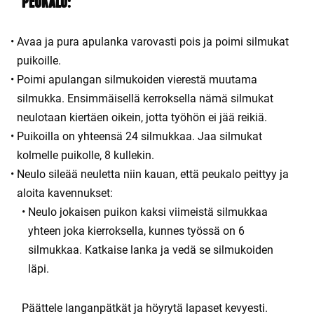
PEUKALO:
Avaa ja pura apulanka varovasti pois ja poimi silmukat
puikoille.
Poimi apulangan silmukoiden vierestä muutama
silmukka. Ensimmäisellä kerroksella nämä silmukat
neulotaan kiertäen oikein, jotta työhön ei jää reikiä.
Puikoilla on yhteensä 24 silmukkaa. Jaa silmukat
kolmelle puikolle, 8 kullekin.
Neulo sileää neuletta niin kauan, että peukalo peittyy ja
aloita kavennukset:
Neulo jokaisen puikon kaksi viimeistä silmukkaa
yhteen joka kierroksella, kunnes työssä on 6
silmukkaa. Katkaise lanka ja vedä se silmukoiden
läpi.
Päättele langanpätkät ja höyrytä lapaset kevyesti.