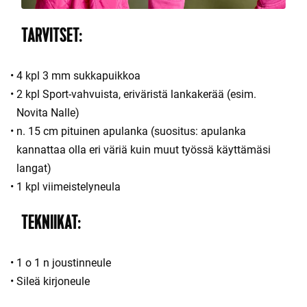
TARVITSET:
4 kpl 3 mm sukkapuikkoa
2 kpl Sport-vahvuista, eriväristä lankakerää (esim.
Novita Nalle)
n. 15 cm pituinen apulanka (suositus: apulanka
kannattaa olla eri väriä kuin muut työssä käyttämäsi
langat)
1 kpl viimeistelyneula
TEKNIIKAT:
1 o 1 n joustinneule
Sileä kirjoneule