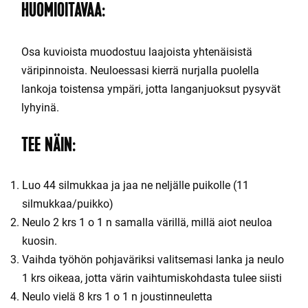
HUOMIOITAVAA:
Osa kuvioista muodostuu laajoista yhtenäisistä
väripinnoista. Neuloessasi kierrä nurjalla puolella
lankoja toistensa ympäri, jotta langanjuoksut pysyvät
lyhyinä.
TEE NÄIN:
Luo 44 silmukkaa ja jaa ne neljälle puikolle (11
silmukkaa/puikko)
Neulo 2 krs 1 o 1 n samalla värillä, millä aiot neuloa
kuosin.
Vaihda työhön pohjaväriksi valitsemasi lanka ja neulo
1 krs oikeaa, jotta värin vaihtumiskohdasta tulee siisti
Neulo vielä 8 krs 1 o 1 n joustinneuletta