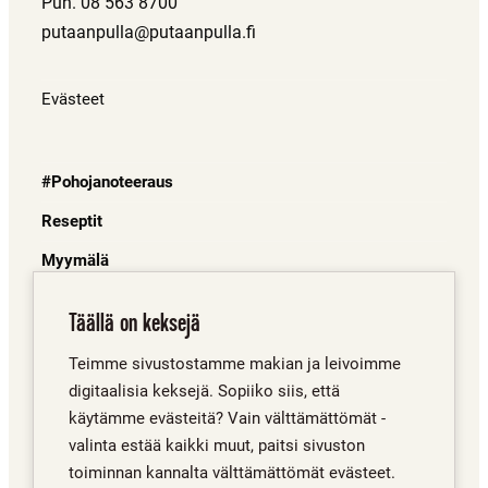
Puh. 08 563 8700
putaanpulla@putaanpulla.fi
Evästeet
#Pohojanoteeraus
Reseptit
Myymälä
Juuret
Täällä on keksejä
Mistä saa?
Teimme sivustostamme makian ja leivoimme
Porinat
digitaalisia keksejä. Sopiiko siis, että
Yhteystiedot
käytämme evästeitä? Vain välttämättömät -
valinta estää kaikki muut, paitsi sivuston
toiminnan kannalta välttämättömät evästeet.