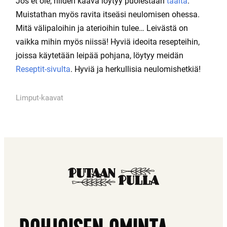
Jos et ole, niiden kaava löytyy puolestaan
täältä
.
Muistathan myös ravita itseäsi neulomisen ohessa.
Mitä välipaloihin ja aterioihin tulee… Leivästä on
vaikka mihin myös niissä! Hyviä ideoita resepteihin,
joissa käytetään leipää pohjana, löytyy meidän
Reseptit-sivulta
. Hyviä ja herkullisia neulomishetkiä!
Limput-kaavat