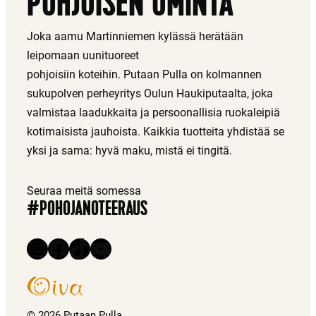
POHJOISEN OMINTA
Joka aamu Martinniemen kylässä herätään
leipomaan uunituoreet
pohjoisiin koteihin. Putaan Pulla on kolmannen
sukupolven perheyritys Oulun Haukiputaalta, joka
valmistaa laadukkaita ja persoonallisia ruokaleipiä
kotimaisista jauhoista. Kaikkia tuotteita yhdistää se
yksi ja sama: hyvä maku, mistä ei tingitä.
Seuraa meitä somessa
#POHOJANOTEERAUS
Instagram
Facebook
TikTok
YouTube
© 2026 Putaan Pulla