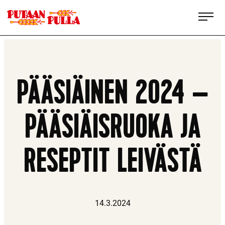
Siirry
Putaan Pulla
suoraan
sisältöön
Pohjoisen
ominta
PÄÄSIÄINEN 2024 –
PÄÄSIÄISRUOKA JA
RESEPTIT LEIVÄSTÄ
14.3.2024