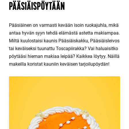
PÄÄSIÄISPÖYTÄÄN
Pääsiäinen on varmasti kevään isoin ruokajuhla, mikä
antaa hyvän syyn tehdä elämästä astetta makiampaa.
Miltä kuulostaisi kaunis Pääsiäiskakku, Pääsiäisleivos
tai keväiseksi tuunattu Toscapiirakka? Vai haluaisitko
pöytääsi hieman makiaa leipää? Kaikkea löytyy. Näillä
makeilla koristat kauniin keväisen tarjoilupöydän!