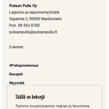
Putaan Pulla Oy
Leipomo ja leipomomyymälä
Sepäntie 2, 90850 Martinniemi
Puh. 08 563 8700
putaanpulla@putaanpulla.fi
Evästeet
#Pohojanoteeraus
Reseptit
Myymälä
Juuret
Täällä on keksejä
Mistä saa?
Teimme sivustostamme makian ja leivoimme