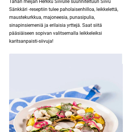
Tähän meijän Herkku Siivulle suunniteltuun Siivu
Sänkkäri -reseptiin tulee paholaisenhilloa, leikkelettä,
maustekurkkua, majoneesia, punasipulia,
sinapinsiemeniä ja erilaisia yrttejä. Saat siitä
pääsiäiseen sopivan valitsemalla leikkeleiksi
karitsanpaisti-siivuja!