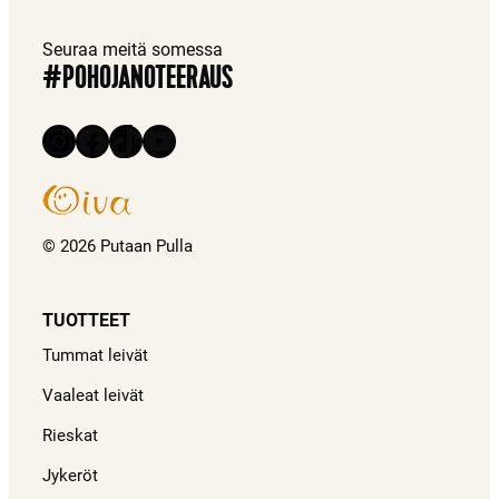
Seuraa meitä somessa
#POHOJANOTEERAUS
Instagram
Facebook
TikTok
YouTube
© 2026 Putaan Pulla
TUOTTEET
Tummat leivät
Vaaleat leivät
Rieskat
Jykeröt