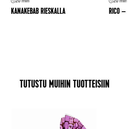
20 min
20 min
KANAKEBAB RIESKALLA
RICO – 
TUTUSTU MUIHIN TUOTTEISIIN