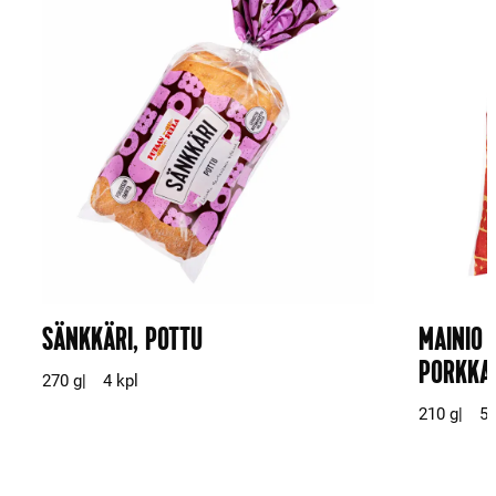
SÄNKKÄRI, POTTU
MAINIO 
PORKKA
270 g
4 kpl
210 g
5 