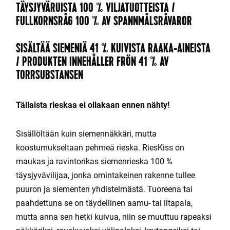
TÄYSJYVÄRUISTA 100 % VILJATUOTTEISTA /
FULLKORNSRÅG 100 % AV SPANNMÅLSRÅVAROR
SISÄLTÄÄ SIEMENIÄ 41 % KUIVISTA RAAKA-AINEISTA
/ PRODUKTEN INNEHÅLLER FRÖN 41 % AV
TORRSUBSTANSEN
Tällaista rieskaa ei ollakaan ennen nähty!
Sisällöltään kuin siemennäkkäri, mutta
koostumukseltaan pehmeä rieska. RiesKiss on
maukas ja ravintorikas siemenrieska 100 %
täysjyvävilijaa, jonka omintakeinen rakenne tullee
puuron ja siementen yhdistelmästä. Tuoreena tai
paahdettuna se on täydellinen aamu- tai iltapala,
mutta anna sen hetki kuivua, niin se muuttuu rapeaksi