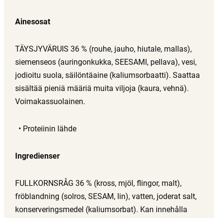
Ainesosat
TÄYSJYVÄRUIS 36 % (rouhe, jauho, hiutale, mallas),
siemenseos (auringonkukka, SEESAMI, pellava), vesi,
jodioitu suola, säilöntäaine (kaliumsorbaatti). Saattaa
sisältää pieniä määriä muita viljoja (kaura, vehnä).
Voimakassuolainen.
Proteiinin lähde
Ingredienser
FULLKORNSRÅG 36 % (kross, mjöl, flingor, malt),
fröblandning (solros, SESAM, lin), vatten, joderat salt,
konserveringsmedel (kaliumsorbat). Kan innehålla