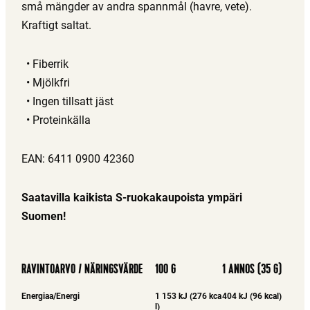
små mängder av andra spannmål (havre, vete).
Kraftigt saltat.
Fiberrik
Mjölkfri
Ingen tillsatt jäst
Proteinkälla
EAN: 6411 0900 42360
Saatavilla kaikista S-ruokakaupoista ympäri
Suomen!
RAVINTOARVO / NÄRINGSVÄRDE
100 G
1 ANNOS (35 G)
Energiaa/Energi
1 153 kJ (276 kca
404 kJ (96 kcal)
l)