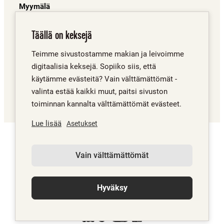
Myymälä
Juuret
Täällä on keksejä
Mistä saa?
Teimme sivustostamme makian ja leivoimme
Porinat
digitaalisia keksejä. Sopiiko siis, että
Yhteystiedot
käytämme evästeitä? Vain välttämättömät -
valinta estää kaikki muut, paitsi sivuston
toiminnan kannalta välttämättömät evästeet.
Lue lisää
Asetukset
OLET SAAVUTTANUT POHJAN. AINOA SUUNTA ON
YLÖSPÄIN
Vain välttämättömät
Hyväksy