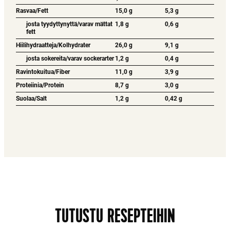
Rasvaa/Fett
15,0 g
5,3 g
josta tyydyttynyttä/varav mättat
1,8 g
0,6 g
fett
Hiilihydraatteja/Kolhydrater
26,0 g
9,1 g
josta sokereita/varav sockerarter
1,2 g
0,4 g
Ravintokuitua/Fiber
11,0 g
3,9 g
Proteiinia/Protein
8,7 g
3,0 g
Suolaa/Salt
1,2 g
0,42 g
TUTUSTU RESEPTEIHIN