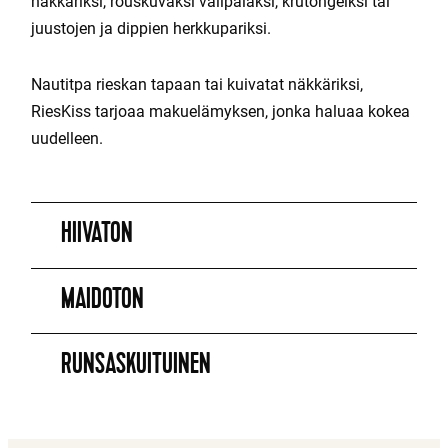
näkkäriksi, rouskuvaksi välipalaksi, krutongeiksi tai
juustojen ja dippien herkkupariksi.
Nautitpa rieskan tapaan tai kuivatat näkkäriksi,
RiesKiss tarjoaa makuelämyksen, jonka haluaa kokea
uudelleen.
HIIVATON
MAIDOTON
RUNSASKUITUINEN