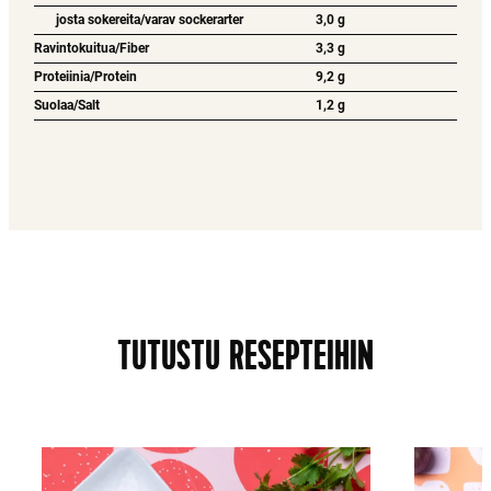
josta sokereita/varav sockerarter
3,0 g
Ravintokuitua/Fiber
3,3 g
Proteiinia/Protein
9,2 g
Suolaa/Salt
1,2 g
TUTUSTU RESEPTEIHIN