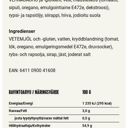
sipuli, oregano, emulgointiaine E472e, dekstroosi),
rypsi- ja rapsiöljy, siirappi, hiiva, jodioitu suola
Ingredienser
VETEMJÖL och -gluten, vatten, kryddblandning (tomat,
lök, oregano, emulgeringsmedel E472e, druvsocker),
rybs- och rapsolja, sirap, jäst, joderat salt
EAN: 6411 0900 41608
RAVINTOARVO / NÄRINGSVÄRDE
100 G
Energiaa/Energi
1 235 kJ (295 kcal)
Rasvaa/Fett
3,0 g
josta tyydyttynyttä/varav mättat fett
0,5 g
Hiilihydraatteja/Kolhydrater
54,9 g