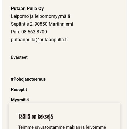
Putaan Pulla Oy
Leipomo ja leipomomyymälä
Sepäntie 2, 90850 Martinniemi
Puh. 08 563 8700
putaanpulla@putaanpulla.fi
Evästeet
#Pohojanoteeraus
Reseptit
Myymälä
Juuret
Täällä on keksejä
Mistä saa?
Teimme sivustostamme makian ja leivoimme