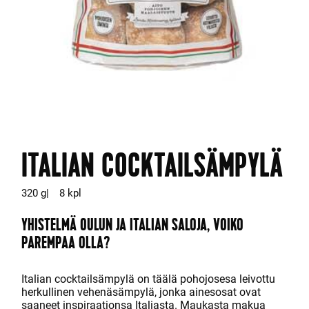
ITALIAN COCKTAILSÄMPYLÄ
320 g
8 kpl
YHISTELMÄ OULUN JA ITALIAN SALOJA, VOIKO
PAREMPAA OLLA?
Italian cocktailsämpylä on täälä poh
o
josesa leivottu
herkullinen veh
e
näsämpylä, jonka ainesosat ovat
saaneet inspiraationsa Italiasta. Maukasta makua