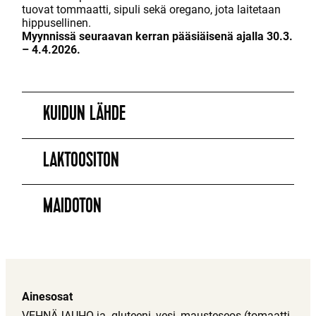
tuovat tom
m
aatti, sipuli sekä oregano, jota laitetaan
hippusellinen.
Myynnissä seuraavan kerran pääsiäisenä ajalla 30.3.
– 4.4.2026.
KUIDUN LÄHDE
LAKTOOSITON
MAIDOTON
Ainesosat
VEHNÄJAUHO ja -gluteeni, vesi, mausteseos (tomaatti,