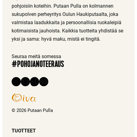
pohjoisiin koteihin. Putaan Pulla on kolmannen
sukupolven perheyritys Oulun Haukiputaalta, joka
valmistaa laadukkaita ja persoonallisia ruokaleipiä
kotimaisista jauhoista. Kaikkia tuotteita yhdistää se
yksi ja sama: hyvä maku, mistä ei tingitä.
Seuraa meitä somessa
#POHOJANOTEERAUS
Instagram
Facebook
TikTok
YouTube
© 2026 Putaan Pulla
TUOTTEET