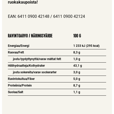
ruokakaupoista!
EAN: 6411 0900 42148 / 6411 0900 42124
RAVINTOARVO / NÄRINGSVÄRDE
100 G
Energiaa/Energi
1 233 kJ (295 kcal)
Rasvaa/Fett
8,3 g
josta tyydyttynyttä/varav mättat fett
1,0 g
Hiilihydraatteja/Kolhydrater
43,1 g
josta sokereita/varav sockerarter
3,0 g
Ravintokuitua/Fiber
5,0 g
Proteiinia/Protein
8,7 g
Suolaa/Salt
1,1 g