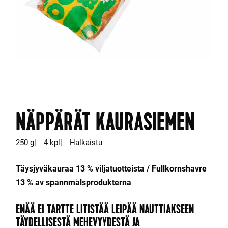
NÄPPÄRÄT KAURASIEMEN
250 g
4 kpl
Halkaistu
Täysjyväkauraa 13 % viljatuotteista / Fullkornshavre
13 % av spannmålsprodukterna
ENÄÄ EI TARTTE LITISTÄÄ LEIPÄÄ NAUTTIAKSEEN
TÄYDELLISESTÄ MEHEVYYDESTÄ JA