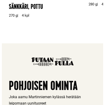
280 g
4 
SÄNKKÄRI, POTTU
270 g
4 kpl
POHJOISEN OMINTA
Joka aamu Martinniemen kylässä herätään
leipomaan uunituoreet