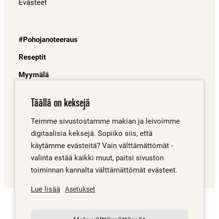
Evästeet
#Pohojanoteeraus
Reseptit
Myymälä
Juuret
Täällä on keksejä
Mistä saa?
Teimme sivustostamme makian ja leivoimme
Porinat
digitaalisia keksejä. Sopiiko siis, että
Yhteystiedot
käytämme evästeitä? Vain välttämättömät -
valinta estää kaikki muut, paitsi sivuston
toiminnan kannalta välttämättömät evästeet.
Lue lisää
Asetukset
OLET SAAVUTTANUT POHJAN. AINOA SUUNTA ON