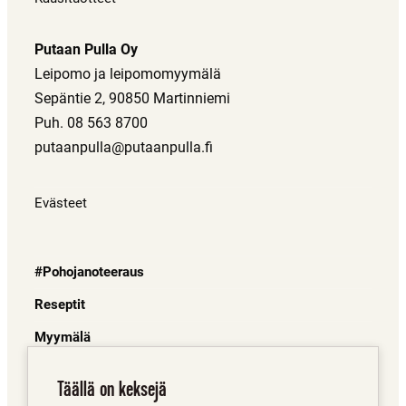
Putaan Pulla Oy
Leipomo ja leipomomyymälä
Sepäntie 2, 90850 Martinniemi
Puh. 08 563 8700
putaanpulla@putaanpulla.fi
Evästeet
#Pohojanoteeraus
Reseptit
Myymälä
Juuret
Täällä on keksejä
Mistä saa?