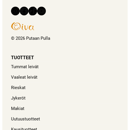
Instagram
Facebook
TikTok
YouTube
© 2026 Putaan Pulla
TUOTTEET
Tummat leivät
Vaaleat leivät
Rieskat
Jykeröt
Makiat
Uutuustuotteet
Kausituotteet